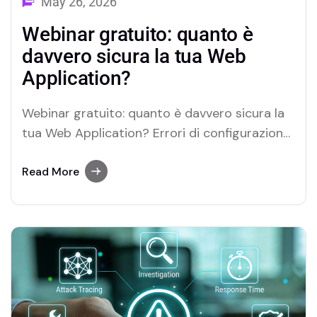
May 26, 2026
Webinar gratuito: quanto è
davvero sicura la tua Web
Application?
Webinar gratuito: quanto è davvero sicura la
tua Web Application? Errori di configurazione,
vulnerabilità di sviluppo e controlli di accesso
non corretti possono esporre le Web
Read More
Application a rischi significativi, facilmente
individuabili e sfruttabili da un attaccante. Ma
come ragiona davvero un hacker quando
analizza un’applicazione? E soprattutto, come
possiamo…