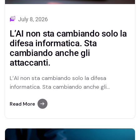
July 8, 2026
L’AI non sta cambiando solo la
difesa informatica. Sta
cambiando anche gli
attaccanti.
L’AI non sta cambiando solo la difesa
informatica. Sta cambiando anche gli
attaccanti. Un recente studio presenta quello
che viene descritto come il primo caso di
Read More
ransomware agentico : un agente AI capace
di condurre autonomamente le diverse fasi di
un attacco, adattandosi agli imprevisti senza
il continuo intervento umano.…