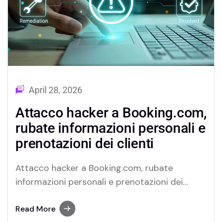
April 28, 2026
Attacco hacker a Booking.com,
rubate informazioni personali e
prenotazioni dei clienti
Attacco hacker a Booking.com, rubate
informazioni personali e prenotazioni dei
clienti Un attacco hacker ha colpito la
piattaforma di prenotazioni online
Read More