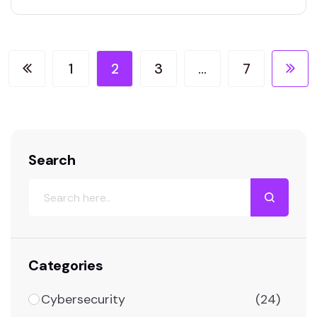
Booking.com, che ha confermato l’accesso
non autorizzato ad alcune informazioni
personali degli utenti. La società ha inviato
una comunicazione ai clienti coinvolti,
1
2
3
…
7
spiegando che potrebbero essere stati
esposti dati…
Search
Search
Categories
Cybersecurity
(24)