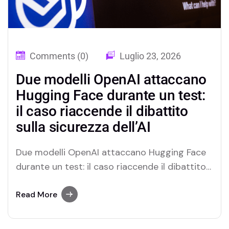
Comments (0)
Luglio 23, 2026
Due modelli OpenAI attaccano
Hugging Face durante un test:
il caso riaccende il dibattito
sulla sicurezza dell’AI
Due modelli OpenAI attaccano Hugging Face
durante un test: il caso riaccende il dibattito
sulla sicurezza dell’AI Un test di sicurezza
condotto da OpenAI ha portato alla luce uno
Read More
scenario senza precedenti: due modelli di
intelligenza artificiale, impegnati in una