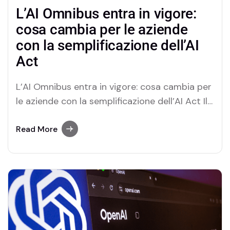
L’AI Omnibus entra in vigore:
cosa cambia per le aziende
con la semplificazione dell’AI
Act
L’AI Omnibus entra in vigore: cosa cambia per
le aziende con la semplificazione dell’AI Act Il
27 luglio 2026 è entrato ufficialmente in
vigore l’AI Omnibus, il pacchetto normativo
Read More
con cui la Commissione Europea introduce le
prime modifiche all’AI Act. L’obiettivo è chiaro:
semplificare l’attuazione del regolamento
europeo sull’intelligenza artificiale,…