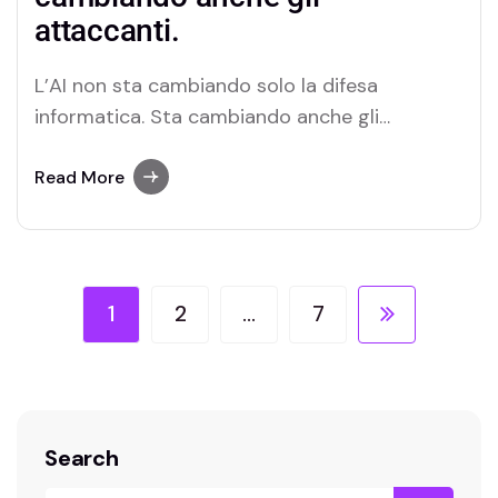
attaccanti.
L’AI non sta cambiando solo la difesa
informatica. Sta cambiando anche gli
attaccanti. Un recente studio presenta quello
che viene descritto come il primo caso di
Read More
ransomware agentico : un agente AI capace
di condurre autonomamente le diverse fasi di
un attacco, adattandosi agli imprevisti senza
il continuo intervento umano.…
1
2
…
7
Search