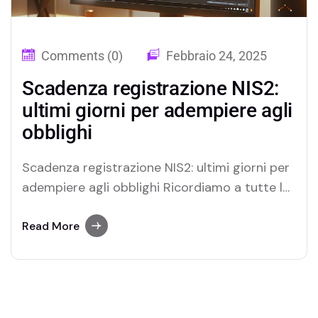
Comments (0)
Febbraio 24, 2025
Scadenza registrazione NIS2:
ultimi giorni per adempiere agli
obblighi
Scadenza registrazione NIS2: ultimi giorni per
adempiere agli obblighi Ricordiamo a tutte le
organizzazioni che operano nei settori critici
e altamente critici che il 28 febbraio 2025 è il
Read More
termine ultimo per registrarsi sulla
piattaforma dell’Agenzia per la
Cybersicurezza Nazionale (ACN), in
conformità alla Direttiva NIS2. La mancata