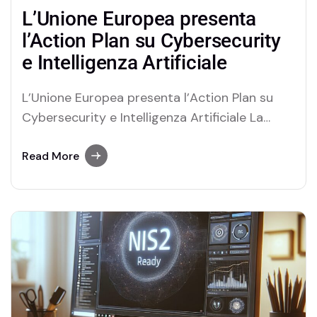
L’Unione Europea presenta
l’Action Plan su Cybersecurity
e Intelligenza Artificiale
L’Unione Europea presenta l’Action Plan su
Cybersecurity e Intelligenza Artificiale La
Commissione Europea ha pubblicato il nuovo
EU Action Plan on Cybersecurity and Artificial
Read More
Intelligence, un piano strategico volto a
rafforzare la capacità dell’Unione Europea di
affrontare le sfide poste dall’evoluzione
dell’Intelligenza Artificiale nel campo della
sicurezza informatica. Il Piano…