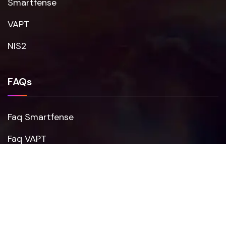
Smartfense
VAPT
NIS2
FAQs
Faq Smartfense
Faq VAPT
Faq NIS2
© 2025 CYBERSOLVO is a corporate trademark of
RESOLVO S.r.l.