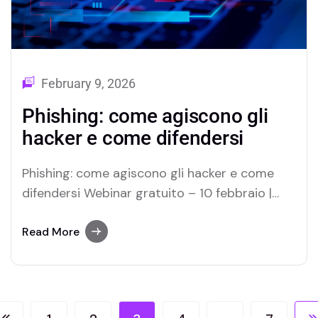
February 9, 2026
Phishing: come agiscono gli
hacker e come difendersi
Phishing: come agiscono gli hacker e come
difendersi Webinar gratuito – 10 febbraio |
17:00 – 18:00 Siamo felici di invitarti al
prossimo webinar gratuito di Cybersolvo,
Read More
dedicato al phishing, uno degli attacchi
informatici più diffusi e pericolosi. Scopri
come riconoscerlo, comprenderne le
dinamiche e difendere concretamente la tua