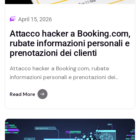
April 15, 2026
Attacco hacker a Booking.com,
rubate informazioni personali e
prenotazioni dei clienti
Attacco hacker a Booking.com, rubate
informazioni personali e prenotazioni dei
clienti Un attacco hacker ha colpito la
piattaforma di prenotazioni online
Read More
Booking.com, che ha confermato l’accesso
non autorizzato ad alcune informazioni
personali degli utenti. La società ha inviato
una comunicazione ai clienti coinvolti,
spiegando che potrebbero essere stati