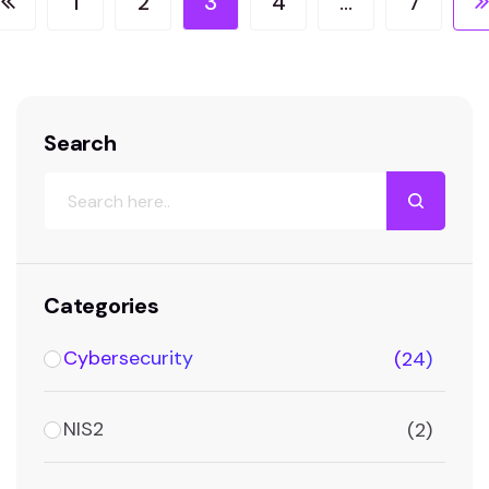
1
2
3
4
…
7
azienda.…
Search
Search
Categories
Cybersecurity
(24)
NIS2
(2)