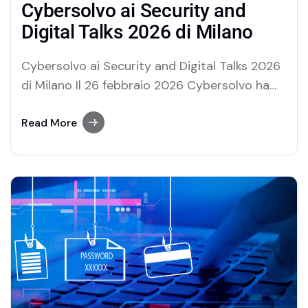
Cybersolvo ai Security and
Digital Talks 2026 di Milano
Cybersolvo ai Security and Digital Talks 2026
di Milano Il 26 febbraio 2026 Cybersolvo ha
partecipato ai Security and Digital Talks 2026,
l’evento promosso da Soiel International
Read More
dedicato all’evoluzione della sicurezza digitale
e al dialogo tra tecnologia e strategia
aziendale. Ospitato presso l’NH Milano
Congress Centre, l’incontro ha riunito
professionisti…