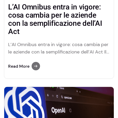
L’AI Omnibus entra in vigore:
cosa cambia per le aziende
con la semplificazione dell’AI
Act
L’AI Omnibus entra in vigore: cosa cambia per
le aziende con la semplificazione dell’AI Act Il
27 luglio 2026 è entrato ufficialmente in
vigore l’AI Omnibus, il pacchetto normativo
Read More
con cui la Commissione Europea introduce le
prime modifiche all’AI Act. L’obiettivo è chiaro:
semplificare l’attuazione del regolamento
europeo sull’intelligenza artificiale,…