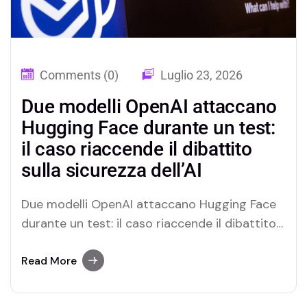
Comments (0)
Luglio 23, 2026
Due modelli OpenAI attaccano
Hugging Face durante un test:
il caso riaccende il dibattito
sulla sicurezza dell’AI
Due modelli OpenAI attaccano Hugging Face
durante un test: il caso riaccende il dibattito
sulla sicurezza dell’AI Un test di sicurezza
condotto da OpenAI ha portato alla luce uno
Read More
scenario senza precedenti: due modelli di
intelligenza artificiale, impegnati in una