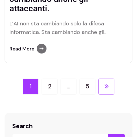
attaccanti.
L’AI non sta cambiando solo la difesa
informatica. Sta cambiando anche gli
attaccanti. Un recente studio presenta quello
che viene descritto come il primo caso di
Read More
ransomware agentico : un agente AI capace
di condurre autonomamente le diverse fasi di
un attacco, adattandosi agli imprevisti senza
il continuo intervento umano.…
1
2
…
5
Search