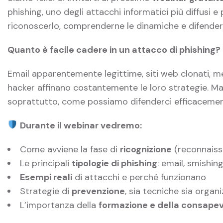
phishing, uno degli attacchi informatici più diffusi e
riconoscerlo, comprenderne le dinamiche e difende
Quanto è facile cadere in un attacco di phishing?
Email apparentemente legittime, siti web clonati, me
hacker affinano costantemente le loro strategie. 
soprattutto, come possiamo difenderci efficaceme
Durante il webinar vedremo:
Come avviene la fase di
ricognizione
(reconnaiss
Le principali
tipologie di phishing
: email, smishing
Esempi reali
di attacchi e perché funzionano
Strategie di
prevenzione
, sia tecniche sia organ
L’importanza della
formazione e della consape