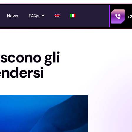
News
FAQs
+
scono gli
endersi