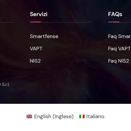
Servizi
FAQs
Smartfense
Faq Smar
VAPT
Faq VAPT
NIS2
Faq NIS2
.r.l.
English
(
Inglese
)
Italiano