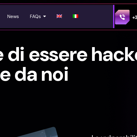
News
FAQs
+
 di essere hack
e da noi