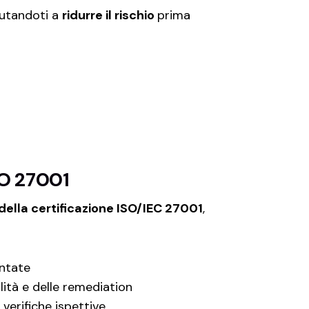
iutandoti a
ridurre il rischio
prima
SO 27001
 della certificazione ISO/IEC 27001
,
ntate
ilità e delle remediation
e verifiche ispettive