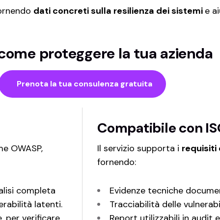
 fornendo
dati concreti sulla resilienza dei sistemi
e a
 come proteggere la tua azienda
Prenota la tua consulenza gratuita
Compatibile con I
ome OWASP,
Il servizio supporta i
requisiti
fornendo:
lisi completa
Evidenze tecniche docume
rabilità latenti.
Tracciabilità delle vulnerab
 per verificare
Report utilizzabili in audit 