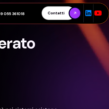
Contatti
39 055 361018
erato