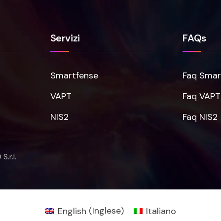
Servizi
FAQs
Smartfense
Faq Smar
VAPT
Faq VAPT
NIS2
Faq NIS2
.r.l.
English
(
Inglese
)
Italiano